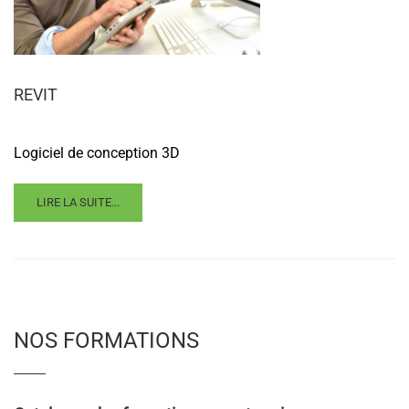
REVIT
Logiciel de conception 3D
READ
LIRE LA SUITE...
MORE
ABOUT
REVIT
NOS FORMATIONS