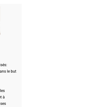
isés:
ans le but
 les
et à
 ses