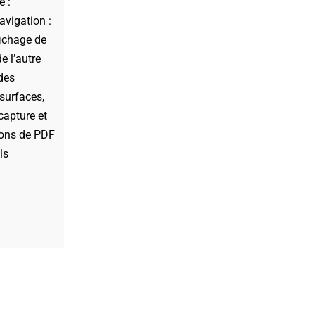
e :
avigation :
ichage de
e l’autre
des
surfaces,
capture et
ions de PDF
ls