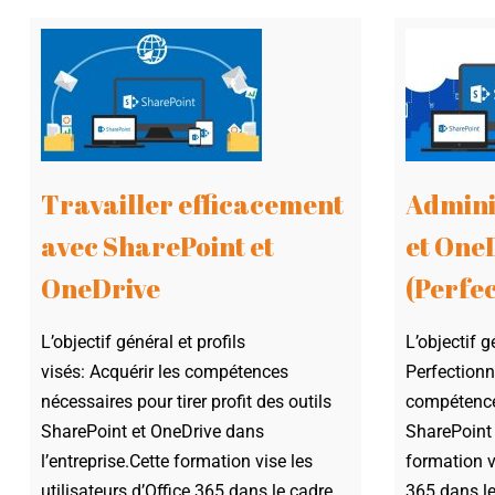
Travailler efficacement
Admini
avec SharePoint et
et One
OneDrive
(Perfe
L’objectif général et profils
L’objectif g
visés: Acquérir les compétences
Perfectionn
nécessaires pour tirer profit des outils
compétence
SharePoint et OneDrive dans
SharePoint 
l’entreprise.Cette formation vise les
formation vi
utilisateurs d’Office 365 dans le cadre
365 dans le